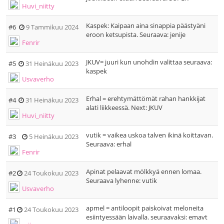
Huvi_niitty
Kaspek: Kaipaan aina sinappia päästyäni
#6
9 Tammikuu 2024
eroon ketsupista. Seuraava: jenije
Fenrir
JKUV= juuri kun unohdin valittaa seuraava:
#5
31 Heinäkuu 2023
kaspek
Usvaverho
Erhal = erehtymättömät rahan hankkijat
#4
31 Heinäkuu 2023
alati liikkeessä. Next: JKUV
Huvi_niitty
vutik = vaikea uskoa talven ikinä koittavan.
#3
5 Heinäkuu 2023
Seuraava: erhal
Fenrir
Apinat pelaavat mölkkyä ennen lomaa.
#2
24 Toukokuu 2023
Seuraava lyhenne: vutik
Usvaverho
apmel = antiloopit paiskoivat meloneita
#1
24 Toukokuu 2023
esiintyessään laivalla. seuraavaksi: emavt