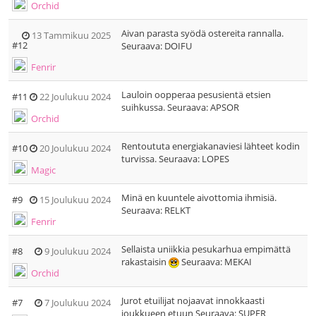
Orchid
Aivan parasta syödä ostereita rannalla.
13 Tammikuu 2025
#12
Seuraava: DOIFU
Fenrir
Lauloin oopperaa pesusientä etsien
#11
22 Joulukuu 2024
suihkussa. Seuraava: APSOR
Orchid
Rentoututa energiakanaviesi lähteet kodin
#10
20 Joulukuu 2024
turvissa. Seuraava: LOPES
Magic
Minä en kuuntele aivottomia ihmisiä.
#9
15 Joulukuu 2024
Seuraava: RELKT
Fenrir
Sellaista uniikkia pesukarhua empimättä
#8
9 Joulukuu 2024
rakastaisin
Seuraava: MEKAI
Orchid
Jurot etuilijat nojaavat innokkaasti
#7
7 Joulukuu 2024
joukkueen etuun Seuraava: SUPER