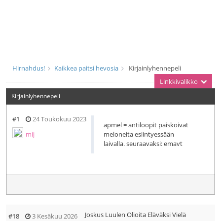
Hirnahdus!
Kaikkea paitsi hevosia
Kirjainlyhennepeli
Linkkivalikko
Kirjainlyhennepeli
#1
24 Toukokuu 2023
apmel = antiloopit paiskoivat
mij
meloneita esiintyessään
laivalla. seuraavaksi: emavt
Joskus Luulen Olioita Eläväksi Vielä
#18
3 Kesäkuu 2026