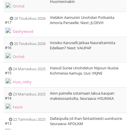
Huomennakin
Orchid
Vieläkin Aamuisin Unohdan Potkaista
28 Toukokuu 2026
#17
Amoria Perseelle. Next: JLOEVH
Dashywood
Voisiko Karuselli Jatkaa Naurattamista
20 Toukokuu 2026
#16
Edelleen? Next: VAUPAP
Orchid
Haisuli Suree Unohdetun Nipsun Ikuisia
24 Marraskuu 2025
#15
Kohmeisia Aamuja. Uus: VKJNE
Huvi_niitty
Aion painella ostamaan lakua kaupan
23 Marraskuu 2025
#14
makeisosastolta. Seuraava: HSUNIKA
Fenrir
Dallaspulla oli ihan fantastisesti uunituore.
22 Tammikuu 2025
#13
Seuraava: APOLKM