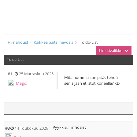
Hirnahdus!
Kaikkea paitsi hevosia
To do-List
Linkkivalikko
To do-List
#1
25 Marraskuu 2025
Mitä hommia sun pitäs tehdä
Magic
sen sijaan et istut koneella? xD
Pyykkiä.... inhoan ;__;
#3
14 Toukokuu 2026