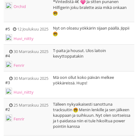
*Vintedistä 4€
Ja sitten punanen
Orchid
Hilfigerin joku bralette asia mikä onkaan
Nyt on oloasu yökkärin sijaan päällä. Jippii
#5
12 Joulukuu 2025
Huvi_niitty
T-paita ja housut. Ulos laitoin
30 Marraskuu 2025
#4
kevyttoppatakin
Fenrir
Mä oon ollut koko päivän melkee
30 Marraskuu 2025
#3
yökkäreissä. Hups!
Huvi_niitty
Tälleen nykyaikaisesti sanottuna
25 Marraskuu 2025
#2
tracksuitin
Menin lenkille ja sen jälkeen
kauppaan ja suihkuun. Nyt olen sortseissa
Fenrir
ja t-paidassa niin ei tule hikoiltua power
pointin kanssa