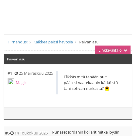
Hirnahdus!
Kaikkea paitsi hevosia
Päivän asu
Linkkivalikko
Päivän asu
#1
25 Marraskuu 2025
Elikkäs mitä tänään puit
Magic
päällesi vaatekaapin kätköistä
tahi sohvan nurkasta?
Punaset Jordanin kollarit mitkä löysin
#6
14 Toukokuu 2026